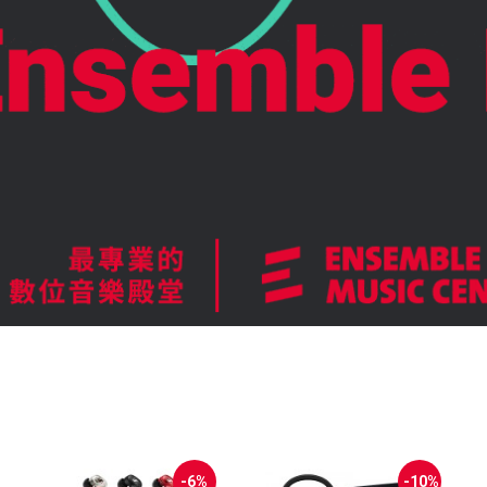
-6%
-10%