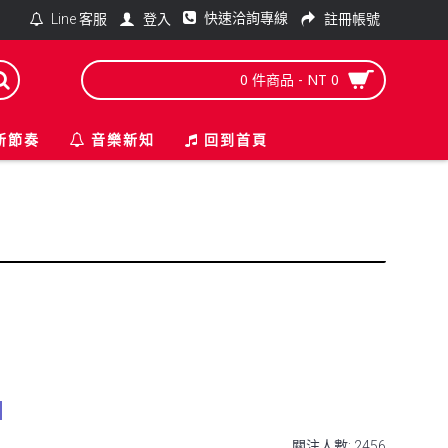
快速洽詢專線
登入
註冊帳號
Line 客服
0 件商品 - NT 0
新節奏
音樂新知
回到首頁
固
關注人數: 2456