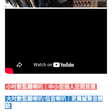
小吋數監聽喇叭｜中小型個人空間首選
大吋數監聽喇叭/低音喇叭｜更震撼聲音體
驗