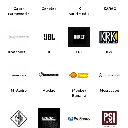
Gator
Genelec
IK
IKARAO
Farmeworks
Multimedia
IsoAcoustics
JBL
KEF
KRK
M-Audio
Mackie
Monkey
Musiccube
Banana