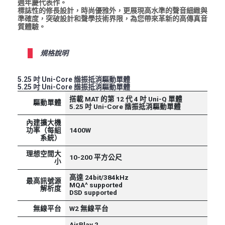
週年慶代表作。
標誌性的修長設計，時尚優雅外，更展現高水準的聲音細緻與
準確度，突破設計和聲學技術界限，為您帶來革新的高傳真音
質體驗。
規格說明
5.25 吋 Uni-Core 諧振抵消驅動單體
5.25 吋 Uni-Core 諧振抵消驅動單體
搭載 MAT 的第 12 代 4 吋 Uni-Q 單體
驅動單體
5.25 吋 Uni-Core 諧振抵消驅動單體
內建擴大機
功率（每組
1400W
系統）
理想空間大
10-200 平方公尺
小
高達 24bit/384kHz
最高訊號源
MQA^ supported
解析度
DSD supported
無線平台
W2 無線平台
AirPlay 2