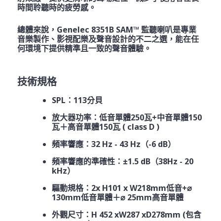
時間聆聽時的疲勞感。
總體來說，Genelec 8351B SAM™ 監聽喇叭是專業
音樂製作、影視配樂及聲音設計的不二之選，能在任
何環境下提供精準且一致的聲音體驗。
技術規格
SPL：113分貝
放大器功率：低音單體250瓦+中音單體150
瓦＋高音單體150瓦 ( class D )
頻率響應：32 Hz - 43 Hz（-6 dB）
頻率響應的準確性：±1.5 dB（38Hz - 20
kHz）
驅動規格：2x H101 x W218mm低音+⌀
130mm低音單體＋⌀ 25mm高音單體
外觀尺寸：H 452 xW287 xD278mm (包含