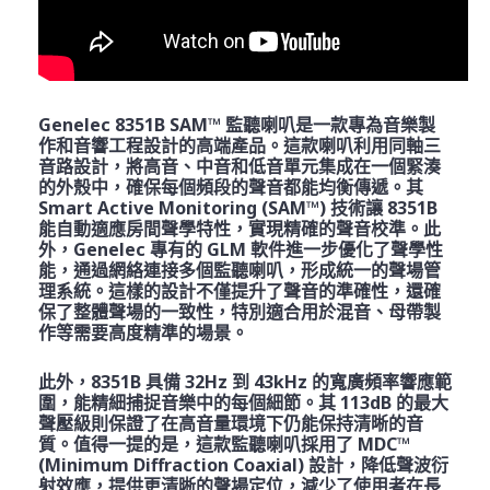
Genelec 8351B SAM™ 監聽喇叭是一款專為音樂製
作和音響工程設計的高端產品。這款喇叭利用同軸三
音路設計，將高音、中音和低音單元集成在一個緊湊
的外殼中，確保每個頻段的聲音都能均衡傳遞。其
Smart Active Monitoring (SAM™) 技術讓 8351B
能自動適應房間聲學特性，實現精確的聲音校準。此
外，Genelec 專有的 GLM 軟件進一步優化了聲學性
能，通過網絡連接多個監聽喇叭，形成統一的聲場管
理系統。這樣的設計不僅提升了聲音的準確性，還確
保了整體聲場的一致性，特別適合用於混音、母帶製
作等需要高度精準的場景。
此外，8351B 具備 32Hz 到 43kHz 的寬廣頻率響應範
圍，能精細捕捉音樂中的每個細節。其 113dB 的最大
聲壓級則保證了在高音量環境下仍能保持清晰的音
質。值得一提的是，這款監聽喇叭採用了 MDC™
(Minimum Diffraction Coaxial) 設計，降低聲波衍
射效應，提供更清晰的聲場定位，減少了使用者在長