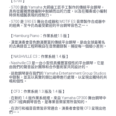
【 S700 】
- S700 是由 Yamaha 大師級工匠手工製作的傳統平台鋼琴，
具有從龐雜樂器編制中脫穎而出的力度，以及在獨奏或小編制
時保有細膩表現的控制力。
- S700 是 S90 ES 舞台合成器和 MOTIF ES 音樂製作合成器中
的經典，至今仍為最受歡迎的平台鋼琴音色之一。
【 Hamburg Piano：作業系統1.5 版 】
- 漢堡演奏會音色飽滿豐富的傳統平台鋼琴，是由全球最著名
的古典錄音工程師親自在音樂廳錄製，捕捉每一個細小差別。
【 NASHVILLE C3：作業系統 1.4 版 】
- Nashville C3 是一台小型但具備豐富個性的平台鋼琴，它是
由我們的聲音設計團隊和合作藝術家共同設計的。
- 這款鋼琴是在我們的 Yamaha Entertainment Group Studios
中錄製，並且以真實的類比磁帶進行處理，以呈現出獨特的共
鳴和個性。
【 CF3：作業系統 1.3 版及 1.4 版 】
- 在新的 1.4 版作業系統裡，來自 Yamaha CP300 舞台鋼琴中
的CF3經典鋼琴音色，是專業音樂家眾所皆知的。
- 在流行和福音音樂皆非常適合，演奏者會發現 CF3 呈現出他
們一。