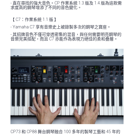
- 直在尋找的強大音色。CP 作業系統 1.3 版及 1.4 版為這款需
求度高的鋼琴增添了不同的音色變化。
【 C7：作業系統 1.1 版 】
- Yamaha C7 享有音樂史上被錄製多次的鋼琴之寶座。
- 其招牌音色不僅可穿透密集的混音，與任何需要明亮鋼琴的
音樂完美搭配，而且 C7 亦能作為表現力絕佳的柔和疊層。
CP73 和 CP88 舞台鋼琴融合 100 多年的製琴工藝和 45 年的