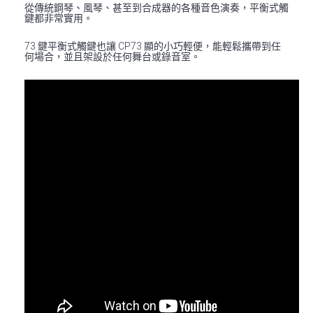
從傳統鋼琴、風琴、甚至到合成器的各種音色演奏，平衡式觸
鍵都非常實用。
73 鍵平衡式觸鍵也讓 CP73 顯的小巧輕便，能輕鬆攜帶到任
何場合，並且架設於任何舞台或錄音室。