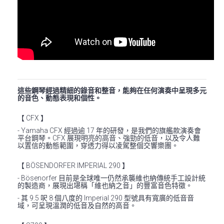
這些鋼琴經過精細的錄音和整音，能夠在任何演奏中呈現多元
的音色、動態表現和個性。
【 CFX 】
- Yamaha CFX 經過逾 17 年的研發，是我們的旗艦款演奏會
平台鋼琴。CFX 展現明亮的高音、強勁的低音，以及令人難
以置信的動態範圍，穿透力得以凌駕整個交響樂團。
【 BÖSENDORFER IMPERIAL 290 】
- Bösenorfer 目前是全球唯一仍然承襲維也納傳統手工設計統
的製造商，展現出堪稱「維也納之音」的豐富音色特徵。
- 其 9.5 呎 8 個八度的 Imperial 290 型號具有寬廣的低音音
域，可呈現溫潤的低音及自然的高音。