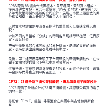
CP88 配備 88 鍵由合成黑檀木、象牙鍵面、天然實木組成，
擁有漸進式琴槌、三合一感應器 (NW-GH) 琴鍵，是擁有 100
多年傳統鋼琴製作經驗的公司設計、展現出市面上最靈敏的舞
台鋼琴觸鍵，專為最挑剔的專業人士而打造。
天然實木琴鍵讓鋼琴演奏者期望的重量感和反應速度得以實
現。
增加不同的重量或「分級」的琴鍵能重現鋼琴琴槌感：低音厚
實、高音輕盈。
帶著些微細孔的合成黑檀木和象牙鍵面，能增加琴鍵的摩擦
感。長時間演出或練習都能維持精準度。
最後，第三組感應器重現了平台鋼琴般的琴鍵重觸動作，在未
完全放開琴鍵的情況下得以重新觸發琴音。
這讓快速、重複性的演奏變得更加容易，而這也是鋼琴手選擇
平台鋼琴而非直立鋼琴的主因之一。
CP73：73 鍵全新平衡式琴槌觸鍵 ，專為演奏電子鋼琴設計
CP73 配備了全新設計的73 鍵平衡觸鍵，讓您感受真實的電子
鋼琴手感。
另配備「E-to-E」鍵盤 - 非常適合在樂團中與吉他和貝斯合
奏。