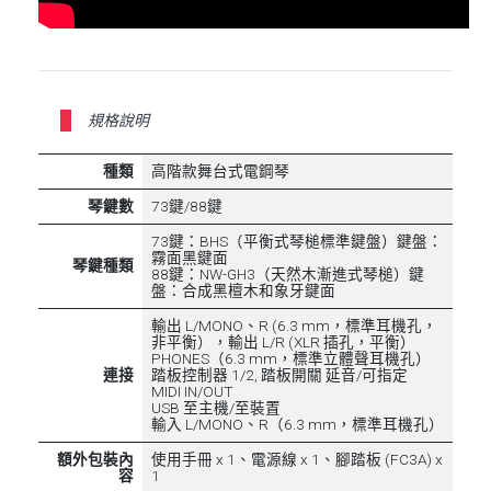
規格說明
種類
高階款舞台式電鋼琴
琴鍵數
73鍵/88鍵
73鍵：BHS（平衡式琴槌標準鍵盤）鍵盤：
霧面黑鍵面
琴鍵種類
88鍵：NW-GH3（天然木漸進式琴槌）鍵
盤：合成黑檀木和象牙鍵面
輸出 L/MONO、R (6.3 mm，標準耳機孔，
非平衡），輸出 L/R (XLR 插孔，平衡）
PHONES（6.3 mm，標準立體聲耳機孔）
連接
踏板控制器 1/2, 踏板開關 延音/可指定
MIDI IN/OUT
USB 至主機/至裝置
輸入 L/MONO、R（6.3 mm，標準耳機孔）
額外包裝內
使用手冊 x 1、電源線 x 1、腳踏板 (FC3A) x
容
1