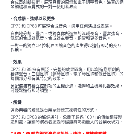
合成器創新技術，展現真實的原聲和電子鋼琴音色、逼真的鋼
琴觸鍵和直覺式的一對一使用者界面。
- 合成器、弦樂以及更多
CP73 和 CP88 可展現合成音色，適用任何演出或表演。
自由地分割、疊合、或獨奏你所選擇的溫暖長音、豐富弦音、
低沉的合成器低音、合成器主奏音、銅管和更多音色。
一對一的獨立CP 控制界面讓音色的產生得以進行即時的交互
作用。
- 效果​
CP73 和 88 擁有廣泛、完整的效果區塊，用以創造您原創的
獨特聲音。三個區塊（鋼琴區塊、電子琴區塊和低音區塊）的
每個部分都有其特定的效果。
另配備擁有獨立控制項的主機延遲、殘響和主機等化器效果，
可輕鬆進行即時調整。
- 觸鍵
彈奏樂器的觸感是音樂家傳達其獨特性的方式。
CP73 和 CP88 的觸鍵設計，承襲了超過 100 年的傳統鋼琴製
造知識，讓鋼琴演奏者透過琴鍵能夠彰顯最大的音樂表現力。
CP88：
88 鍵
為鋼琴演奏者設計，快速、靈敏的觸鍵