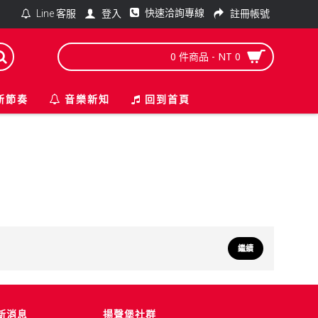
快速洽詢專線
登入
註冊帳號
Line 客服
0 件商品 - NT 0
新節奏
音樂新知
回到首頁
繼續
新消息
揚聲堡社群