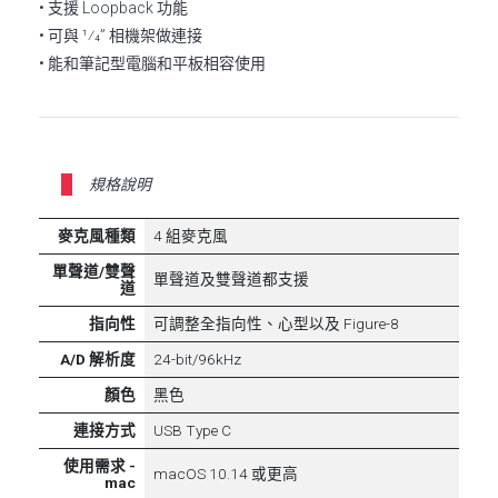
• 支援 Loopback 功能
• 可與 1⁄4” 相機架做連接
• 能和筆記型電腦和平板相容使用
規格說明
麥克風種類
4 組麥克風
單聲道/雙聲
單聲道及雙聲道都支援
道
指向性
可調整全指向性、心型以及 Figure-8
A/D 解析度
24-bit/96kHz
顏色
黑色
連接方式
USB Type C
使用需求 -
macOS 10.14 或更高
mac