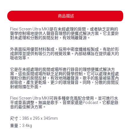
商品描述
Flexi Screen Ultra MKII是在未經處理的房間，或者缺乏足夠的
聲學控制場地提供人聲錄音理想的便攜式解決方案。它主要針
對未處理和分散的房間反射，有效隔離聲源。
外表面採用優質材料製成，採用中密度纖維板製成，有助於形
成屏障並提供有吸引力的視覺效果。內部結構旨在提供最大的
吸收效率。
它是在未經處理的房間或場所進行錄音的理想便攜式解決方
案，這些房間或場所缺乏足夠的聲學控制。它可以處理未經處
理和分散的房間反射，有效地隔離聲源。歌手的能量被裝置內
部吸收，產生更乾燥、更少的環境聲音。同時，分散的房間反
射被阻擋在外面。
Flexi Screen Ultra MKII可與多種麥克風配合使用，並可進行水
平或垂直調整。無論是歌手、音樂家還是Podcast，它都是錄
音的最佳解決方案。
尺寸：385 x 295 x 345mm
重量：3.4kg