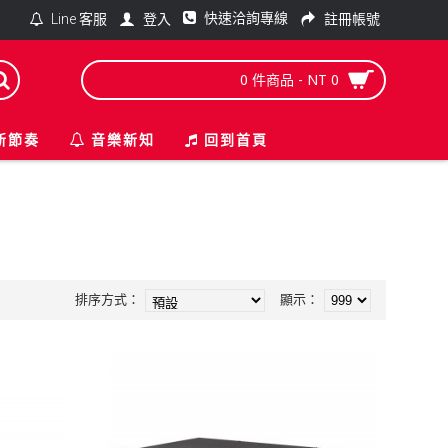
快速洽詢專線
登入
註冊帳號
Line 客服
0 件商品 - NT 0
新節奏
音樂新知
回到首頁
排序方式：
顯示：