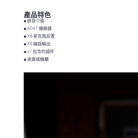
產品特色
■ 錄音介面
■ ADAT 擴展器
■ X8 麥克風前置
■ X8 線路輸出
■ x7 包含的插件
■ 桌面或機櫃