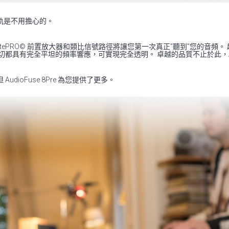
軌是不用擔心的。
 DiscretePRO© 前置放大器和類比信號路徑將讓您第一次真正“聽到”您的音
有完全平坦的頻率響應，可實現完全透明。 卓越的品質不止於此，AudioFu
dioFuse 8Pre 為您提供了更多。