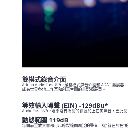
雙模式錄音介面
Arturia AudioFuse 8Pre 是雙模式錄音介面和 ADA
成為世界各地工作室和創意空間的首選擴展器。
等效輸入噪聲 (EIN) -129dBu*
AudioFuse 8Pre 幾乎沒有為您的訊號加上任何噪音
動態範圍 119dB
每個前置放大器都可以錄製範圍廣泛的聲音，從“就在那裡”