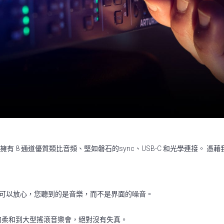
T 擴展器，擁有 8 通道優質類比音頻、堅如磐石的sync、USB-C 和光學連接。 
，因此您可以放心，您聽到的是音樂，而不是界面的噪音。
的柔和到大型搖滾音樂會，絕對沒有失真。