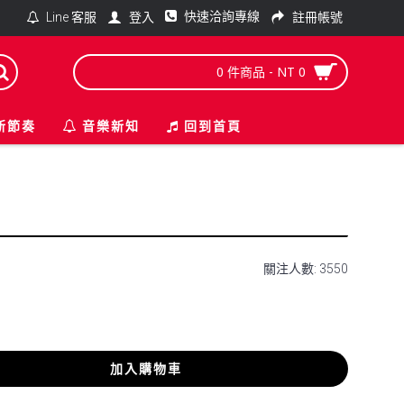
快速洽詢專線
登入
註冊帳號
Line 客服
0 件商品 - NT 0
新節奏
音樂新知
回到首頁
關注人數: 3550
加入購物車