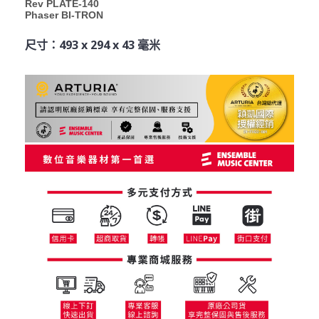
Rev PLATE-140
Phaser BI-TRON
尺寸：493 x 294 x 43 毫米