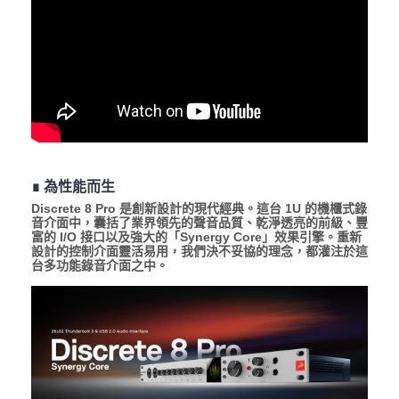
∎ 為性能而生
Discrete 8 Pro 是創新設計的現代經典。這台 1U 的機櫃式錄
音介面中，囊括了業界領先的聲音品質、乾淨透亮的前級、豐
富的 I/O 接口以及強大的「Synergy Core」效果引擎。重新
設計的控制介面靈活易用，我們決不妥協的理念，都灌注於這
台多功能錄音介面之中。