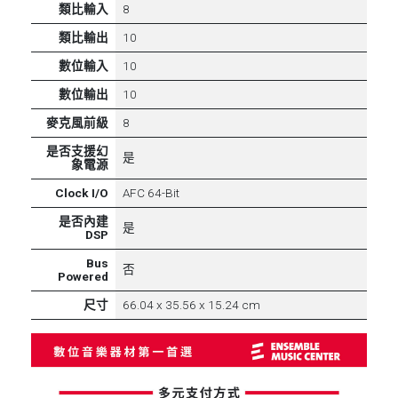
類比輸入
8
類比輸出
10
數位輸入
10
數位輸出
10
麥克風前級
8
是否支援幻
是
象電源
Clock I/O
AFC 64-Bit
是否內建
是
DSP
Bus
否
Powered
尺寸
66.04 x 35.56 x 15.24 cm