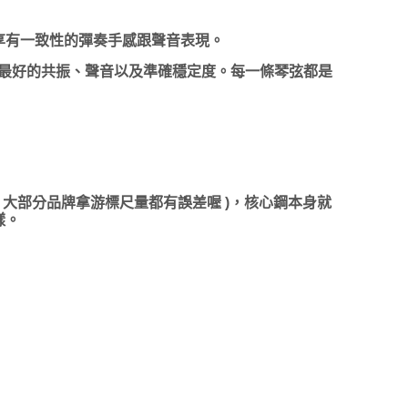
以享有一致性的彈奏手感跟聲音表現。
最好的共振、聲音以及準確穩定度。每一條琴弦都是
( 大部分品牌拿游標尺量都有誤差喔 )，核心鋼本身就
樣。