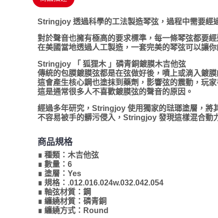
Stringjoy 透過科學的工法製造琴弦，過程中
對於聲音也擁有極高的要求標準，每一條琴弦都要經
在美國當地透過人工製造，一套完美的琴弦可以讓你
Stringjoy 「 狐狸木 」磷青銅鍍膜木吉他弦
傳統的包膜鍍膜弦都是在弦做好後，噴上或滴入鍍膜
這會產生核心鋼也塗抹到藥劑，影響弦的震動，玩家
這是通常很多人不喜歡鍍膜弦的聲音的原因。
經過多年研究，Stringjoy 使用獨家的琺瑯塗層
不容易被手的髒污侵入，Stringjoy 發現這樣
商品規格
∎ 種類：木吉他弦
∎ 數量：6
∎ 塗層：Yes
∎ 規格：.012.016.024w.032.042.054
∎ 軸弦材質：鋼
∎ 纏繞材質：磷青銅
∎ 纏繞方式：Round