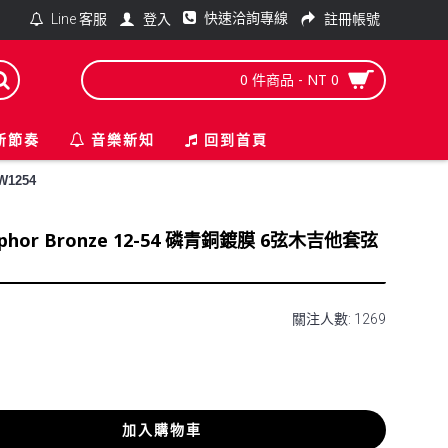
快速洽詢專線
登入
註冊帳號
Line 客服
0 件商品 - NT 0
新節奏
音樂新知
回到首頁
W1254
hosphor Bronze 12-54 磷青銅鍍膜 6弦木吉他套弦
關注人數: 1269
加入購物車