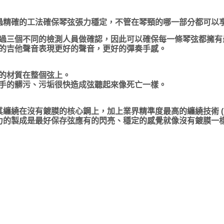
需要經過精確的工法確保琴弦張力穩定，不管在琴頸的哪一部分都可
過三個不同的檢測人員做確認，因此可以確保每一條琴弦都擁有
的吉他聲音表現更好的聲音，更好的彈奏手感。
的材質在整個弦上。
手的髒污、污垢很快造成弦聽起來像死亡一樣。
，將其纏繞在沒有鍍膜的核心鋼上，加上業界精準度最高的纏繞技術 
混合動力的製成是最好保存弦應有的閃亮、穩定的感覺就像沒有鍍膜一