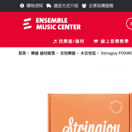
購物須知
運送方式介紹
企業採購服務
找樂器/器材
線上音樂教學
首頁
樂器 器材販售
吉他樂器
木吉他弦
Stringjoy FOX