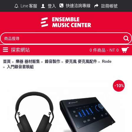
快速洽詢專線
登入
註冊帳號
Line 客服
探索網站
0 件商品 - NT 0
首頁
樂器 器材販售
錄音製作
麥克風 麥克風配件
Rode
入門錄音套裝組
-10%