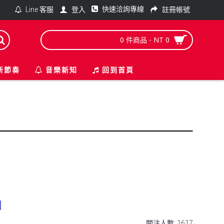
快速洽詢專線
登入
註冊帳號
Line 客服
0 件商品 - NT 0
新節奏
音樂新知
回到首頁
固
關注人數: 1617