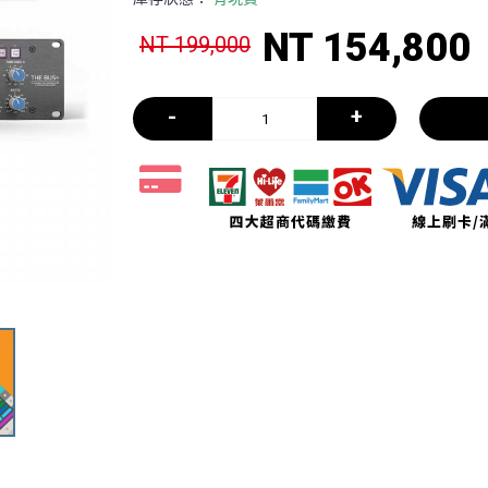
NT 154,800
NT 199,000
-
+