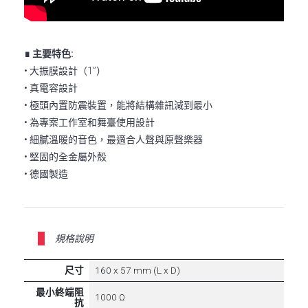
∎ 主要特色:
• 大振膜設計（1’’）
• 真電容設計
• 極頭內置防震裝置，能將結構雜訊減到最小
• 為專案工作室和舞臺使用設計
• 細膩溫暖的音色，最適合人聲與原聲樂器
• 堅固的全金屬外殼
• 德國製造
規格說明
尺寸
160 x 57 mm (L x D)
最小終端阻
1000 Ω
抗