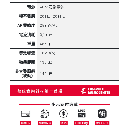
電源
48 V 幻象電源
頻率響應
20 Hz - 20 kHz
AF 靈敏度
25 mV/Pa
電流消耗
3,1 mA
重量
485 g
等效噪聲
10 dB(A)
動態範圍
130 dB
最大聲壓級
140 dB
（被動）