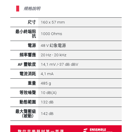
規格說明
尺寸
160 x 57 mm
最小終端阻
1000 Ohms
抗
電源
48 V 幻象電源
頻率響應
20 Hz - 20 kHz
AF 靈敏度
14,1 mV /-37 dB dBV
電流消耗
4,1 mA
重量
485 g
等效噪聲
10 dB(A)
動態範圍
132 dB
最大聲壓級
142 dB
（被動）