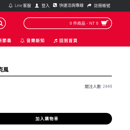
快速洽詢專線
登入
註冊帳號
Line 客服
0 件商品 - NT 0
新節奏
音樂新知
回到首頁
麥克風
關注人數: 2449
加入購物車