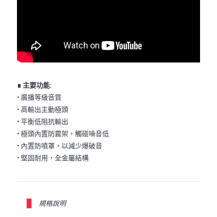
∎ 主要功能:
• 廣播等級音質
• 高輸出主動極頭
• 平衡低阻抗輸出
• 極頭內置防震架，觸碰噪音低
• 內置防噴罩，以減少爆破音
• 堅固耐用，全金屬結構
規格說明