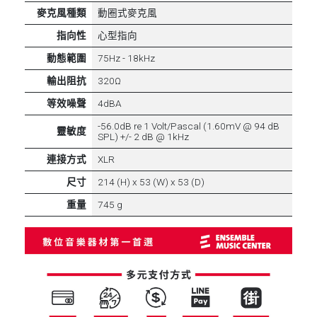
麥克風種類
動圈式麥克風
指向性
心型指向
動態範圍
75Hz - 18kHz
輸出阻抗
320Ω
等效噪聲
4dBA
-56.0dB re 1 Volt/Pascal (1.60mV @ 94 dB
靈敏度
SPL) +/- 2 dB @ 1kHz
連接方式
XLR
尺寸
214 (H) x 53 (W) x 53 (D)
重量
745 g