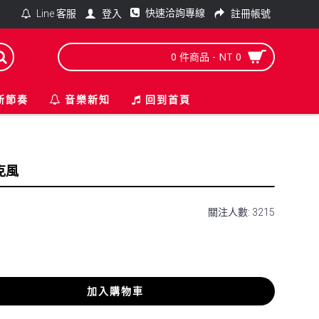
快速洽詢專線
登入
註冊帳號
Line 客服
0 件商品 - NT 0
新節奏
音樂新知
回到首頁
麥克風
關注人數: 3215
加入購物車