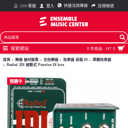
快速洽詢專線
登入
註冊帳號
Line 客服
探索網站
0 件商品 - NT 0
首頁
樂器 器材販售
吉他樂器
效果器 音箱 DI
單顆效果器
Radial JDI 被動式 Passive DI box
預購中