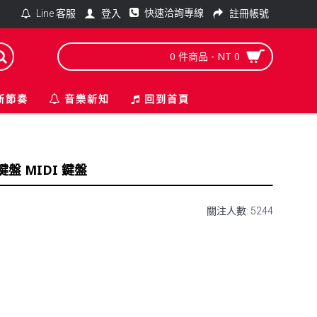
快速洽詢專線
登入
註冊帳號
Line 客服
0 件商品 - NT 0
新節奏
音樂新知
回到首頁
主控鍵盤 MIDI 鍵盤
關注人數: 5244