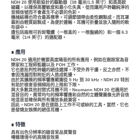
NDH 20 使用新設計的驅動器（38 毫米/1.5 英寸）和高高釹
磁鐵，以確保高靈敏度和最小化失真，從而讓用戶聆聽純淨的
音頻信號而不會產生不必要的色彩。
機械結構也符合最高標準。可調節頭帶由柔性鋼製成，而耳罩
蓋則由輕質鋁製成。為便於運輸，耳機可折疊並放入隨附的軟
布袋中。
還包括兩根可拆卸電纜（一根直的，一根盤繞的）和一個 6.3
毫米（1/4 英寸）的適配器。
∎ 應用
NDH 20 適用於需要高度隔音的所有應用，例如在跟踪室為音
樂家和工程師監聽以及 FOH 工作。
它也是批判性聆聽的絕佳選擇，不受外界干擾，反之亦然，不
會因洩漏而對附近的人造成乾擾。
由於其擴展的頻率響應範圍從 5 Hz 到 30 kHz，NDH 20 特別
有助於檢查音頻頻段的上限和下限。
與大多數其他封閉式耳機不同，Neumann NDH 20 也適用於
混音目的。異常均勻的頻率響應和自然的立體聲圖像允許自信
地混音並確保與所有播放系統兼容。
因此，NDH 20 是在道路上工作不可或缺的工具。當然，它也
是發燒友娛樂的絕佳耳機。
∎ 特徵
具有出色分辨率的錄音室品質聲音
嘈雜環境中的高隔音效果