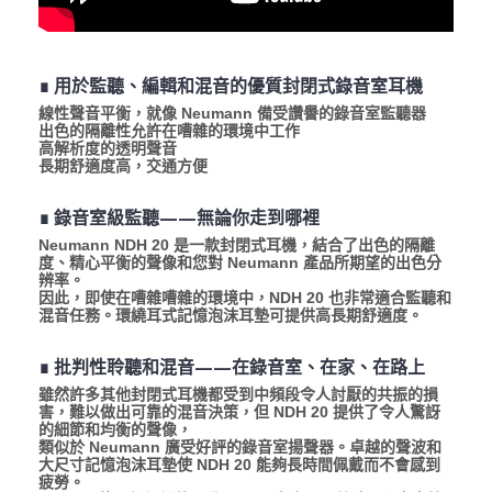
∎ 用於監聽、編輯和混音的優質封閉式錄音室耳機
線性聲音平衡，就像 Neumann 備受讚譽的錄音室監聽器
出色的隔離性允許在嘈雜的環境中工作
高解析度的透明聲音
長期舒適度高，交通方便
∎ 錄音室級監聽——無論你走到哪裡
Neumann NDH 20 是一款封閉式耳機，結合了出色的隔離
度、精心平衡的聲像和您對 Neumann 產品所期望的出色分
辨率。
因此，即使在嘈雜嘈雜的環境中，NDH 20 也非常適合監聽和
混音任務。環繞耳式記憶泡沫耳墊可提供高長期舒適度。
∎ 批判性聆聽和混音——在錄音室、在家、在路上
雖然許多其他封閉式耳機都受到中頻段令人討厭的共振的損
害，難以做出可靠的混音決策，但 NDH 20 提供了令人驚訝
的細節和均衡的聲像，
類似於 Neumann 廣受好評的錄音室揚聲器。卓越的聲波和
大尺寸記憶泡沫耳墊使 NDH 20 能夠長時間佩戴而不會感到
疲勞。