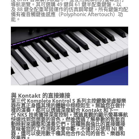
導航瀏覽。其可選購
49
鍵與
61
鍵半配重鍵盤，以
及
88
鍵全配重琴錘運作的仿真鋼琴鍵，所有鍵盤均配
備有複音觸鍵後感應（
Polyphonic Aftertouch
）功
能。
與
Kontakt
的直接連接
第三代
Komplete Kontrol S
系列主控鍵盤使虛擬樂
器在真正身臨其境的體驗中栩栩如生。無論您在做什
樣的演奏，都可以透過深度結合
Kontakt
和下一
代
NKS
技術獲得深度控制。透過直觀的顯示螢幕導航
快速找到您想要的音色，然後透過了解參數的智能自
動映射來調整和演奏它們。這種無與倫比的直接連接
意味著您的工作流程不會中斷，不僅可以使用
NI
樂
器，還可以使用數千種其他合作公司的音色、樂器和
效果器。