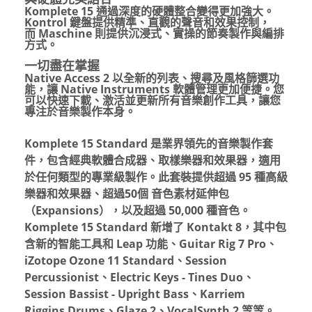
Komplete 15
通過深度的硬體整合變得更加強大。
Kontrol
鍵盤提供精準、直觀的聲音和效果控制，
而
Maschine
則提供沉浸式、實操的節奏製作與編排
方式。
一切盡在掌握
Native Access 2
以全新的列表、搜尋及風格篩選功
能，讓
Native Instruments
軟體管理更加便捷。您
可以快速下載、激活並更新所有音樂創作工具，讓您
專注於音樂製作本身。
Komplete 15 Standard 是業界領先的音樂製作套
件，包含經典軟體合成器、取樣樂器和效果器，適用
於任何類型的專業級製作。此套裝提供超過 95 種高級
樂器和效果器、超過50個 音色素材延伸包
（Expansions），以及超過 50,000 種音色。
Komplete 15 Standard 新增了 Kontakt 8，其中包
含新的智能工具和 Leap 功能、Guitar Rig 7 Pro、
iZotope Ozone 11 Standard、Session
Percussionist、Electric Keys - Tines Duo、
Session Bassist - Upright Bass、Karriem
Riggins Drums、Glaze 2、VocalSynth 2 等等。