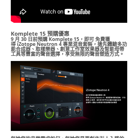
Komplete 15
預購優惠
9
月
30
日前預購
Komplete 15
，即可
免費獲
得
iZotope Neutron 4
專業混音套裝
，搶先體驗多功
能合成器、取樣樂器、創意工作室效果器及智能母帶
工具等豐富的聲音選擇，享受無限的聲音塑造方式。