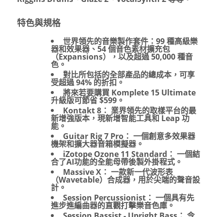
特色與規格
世界領先的音樂製作套件：99 種高級樂
器和效果器、54 個音色素材擴充包
（Expansions），以及超過 50,000 種音
色。
對比所包括的全部產品的總成本，可享
受超過 94% 的折扣。
將來若要購買 Komplete 15 Ultimate
升級版可節省 $599。
Kontakt 8： 業界領先的取樣平台的最
新增強版本，現新增智能工具和 Leap 功
能。
Guitar Rig 7 Pro： 一個創意多效果器
機架和擴大器音箱模擬器。
iZotope Ozone 11 Standard： 一個結
合了AI功能的全能母帶後製外掛程式。
Massive X： 一款新一代波形表
（Wavetable）合成器，用於尖端的聲音設
計。
Session Percussionist： 一個具有先
進步進編曲器的直觀打擊樂音色庫。
Session Bassist - Upright Bass： 令