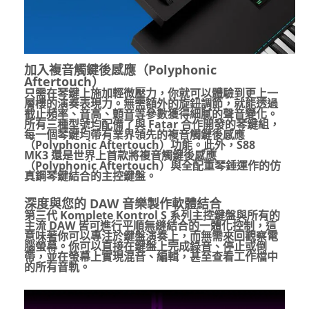
加入複音觸鍵後感應（
Polyphonic
Aftertouch
）
只需在琴鍵上施加輕微壓力，你就可以體驗到更上一
層樓的演奏表現力。無需額外的旋鈕調節，就能透過
截止頻率、音高、顫音等參數獲得細膩的聲音變化。
所有三種型號均配備了與
Fatar
合作開發的琴鍵組，
每一個琴鍵均帶有業界領先的複音觸鍵後感應
（
Polyphonic Aftertouch
）功能。此外，
S88
MK3
還是世界上首款將複音觸鍵後感應
（
Polyphonic Aftertouch
）與全配重琴錘運作的仿
真鋼琴鍵結合的主控鍵盤。
深度與您的
DAW
音樂製作軟體結合
第三代
Komplete Kontrol S
系列主控鍵盤與所有的
主流
DAW
皆可進行平順無縫結合的一體化控制，這
意味著你可以專注於鍵盤演奏上，而無需來回觀察電
腦螢幕。你可以直接在鍵盤上完成錄音、停止或倒
帶，並在螢幕上實現混音、編輯，甚至查看工作檔中
的所有音軌。