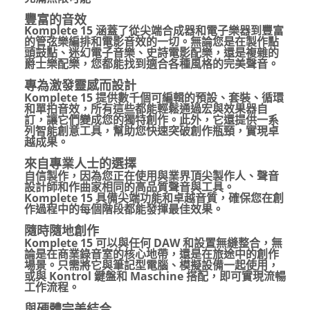
豐富的音效
Komplete 15
涵蓋了從尖端合成器和電子樂器到豐富
的管弦樂編排和電影音效的一切。無論您是在製作點
頭鼓點、迷幻電子音樂、史詩電影配樂，還是複雜的
爵士樂配樂，您都能找到適合各種風格的完美聲音。
專為激發靈感而設計
Komplete 15
提供數千個可編輯的預設、套裝、循環
和單拍音效，所有這些都能輕鬆通過宏與效果器自
訂，讓它們變成您的獨特創作。此外，它還提供一系
列智能創意工具，幫助您快速突破創作瓶頸，實現卓
越成果。
來自專業人士的選擇
自信製作，因為您正在使用與業界頂尖製作人、聲音
設計師和作曲家相同的高品質聲音與工具。
Komplete 15
具備尖端功能和卓越音質，確保您在創
作過程中的每個階段都能發揮最佳效果。
隨時隨地創作
Komplete 15
可以與任何
DAW
和設置無縫整合，無
論是在商業錄音室的核心地帶，還是在旅途中的創作
場景。只需將它與筆記型電腦、模擬設備一起使用，
或與
Kontrol
鍵盤和
Maschine
搭配，即可實現流暢
工作流程。
與硬體完美結合