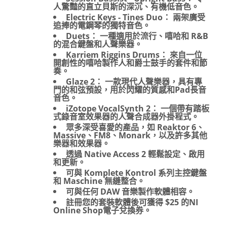
人驚豔的直立貝斯的深沉、有機低音色。
Electric Keys - Tines Duo： 兩架廣受
追捧的電鋼琴的獨特音色。
Duets： 一種適用於流行、嘻哈和 R&B
的混合鍵盤和人聲樂器。
Karriem Riggins Drums： 來自一位
開創性的嘻哈製作人和爵士鼓手的套件和節
奏。
Glaze 2： 一款現代人聲樂器，具有專
門的和弦預設，用於閃耀的質感和Pad長音
音色。
iZotope VocalSynth 2： 一個帶有踏板
式錄音室效果器的人聲合成器外掛程式。
眾多深受喜愛的產品，如 Reaktor 6、
Massive、FM8、Monark，以及許多其他
樂器和效果器。
透過 Native Access 2 輕鬆設定、啟用
和更新。
可與 Komplete Kontrol 系列主控鍵盤
和 Maschine 無縫整合。
可與任何 DAW 音樂製作軟體相容。
註冊您的套裝軟體後可獲得 $25 的NI
Online Shop電子兌換券。