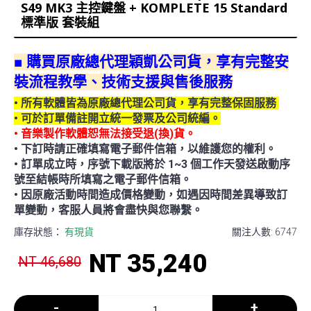
S49 MK3 主控鍵盤 + KOMPLETE 15 Standard
標準版 套裝組
■ 購買原廠總代理穎凱公司貨，享有完整安
裝流程教學、技術支援與售後服務
•
所有軟體皆為原廠總代理公司貨，享有完整保
固服務
•
可於訂單備註開立統一發票及公司統編。
• 音樂製作軟體恕無法接受退(換)貨。
•
下訂時請正確填寫電子郵件信箱，以維護您的權利。
•
訂單成立時，序號下載版將於 1~3 個工作天發送啟動序
號至結帳時所填寫之電子郵件信箱。
•
因原廠活動時間造成價格變動，如遇因時間差異導致訂
單變動，客服人員將會盡快與您聯繫。
庫存狀態：
有現貨
關注人數: 6747
NT 35,240
NT 46,680
-
+