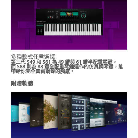
多種款式任君選擇
第三代
S49
和
S61
為
49
鍵與
61
鍵半配重琴鍵，
而
S88
則為
88
鍵全配重琴錘運作的仿真鋼琴鍵，能
帶給你完全真實鋼琴的觸感。
附贈軟體