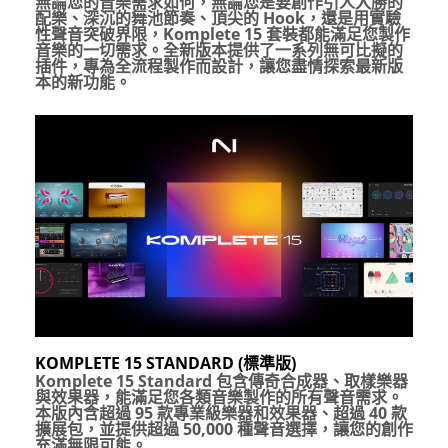
無論您的音樂需求如何，無論您是要創作引人入勝的
配樂、深沉的舞池節奏、頂尖的
Hook
，還是用實驗
性聲音突破界限，
Komplete 15
套裝都能滿足您製作
音樂的一切需求。全新版本提供了一系列無可比擬的
插件，專為全流程製作而設計，讓您盡情探索最新版
本的新功能。
KOMPLETE 15 STANDARD (
標準版
)
Komplete 15 Standard
包含傳奇合成器、取樣樂器
與效果器，能滿足您各類音樂製作的所有聲音需求。
本版內含超過
95
款專業級樂器和效果器、超過
40
款
擴展包，並提供超過
50,000
種聲音選擇，讓您的創作
充滿無限可能。