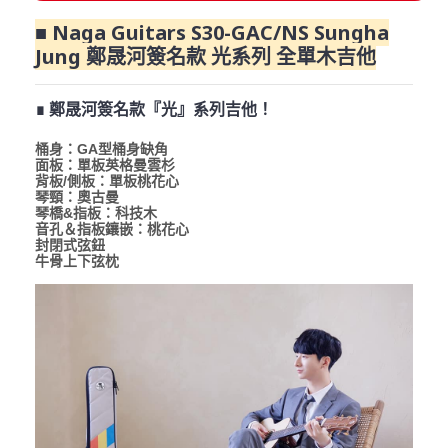
■ Naga Guitars S30-GAC/NS Sungha
Jung 鄭晟河簽名款 光系列 全單木吉他
∎ 鄭晟河簽名款『光』系列吉他！
桶身：GA型桶身缺角
面板：單板英格曼雲杉
背板/側板：單板桃花心
琴頸：奧古曼
琴橋&指板：科技木
音孔＆指板鑲嵌：桃花心
封閉式弦鈕
牛骨上下弦枕