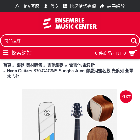
快速洽詢專線
登入
註冊帳號
Line 客服
探索網站
0 件商品 - NT 0
首頁
樂器 器材販售
吉他樂器
電吉他/電貝斯
Naga Guitars S30-GAC/NS Sungha Jung 鄭晟河簽名款 光系列 全單
木吉他
-13%