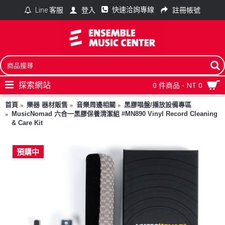
快速洽詢專線
登入
註冊帳號
Line 客服
探索網站
0 件商品 - NT 0
首頁
樂器 器材販售
音樂周邊相關
黑膠唱盤/播放設備專區
MusicNomad 六合一黑膠保養清潔組 #MN890 Vinyl Record Cleaning
& Care Kit
預購中