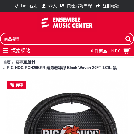
快速洽詢專線
登入
註冊帳號
Line 客服
探索網站
0 件商品 - NT 0
首頁
麥克風線材
PIG HOG PCH20BKR 編織款導線 Black Woven 20FT 1S1L 黑
預購中