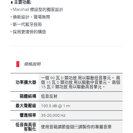
∎ 主要功能:
• Marshall 標誌型的獨家設計
• 煥新設計，聲場無際
• 新一代藍牙技術
• 採用更環保的構造
規格說明
一個 90 瓦 D 類功放 用以驅動低音單元。 兩
功率擴大器
個 15 瓦 D 類功放 用以驅動中音單元。 兩個
15 瓦 D 類功放 用以驅動高音單元。
箱體結構
低音反射
最大聲壓級
100.5 dB @ 1 m
響應頻率
35-20,000 Hz
低音與高音
使用音箱調節旋鈕 調製你的專屬音樂
客製化