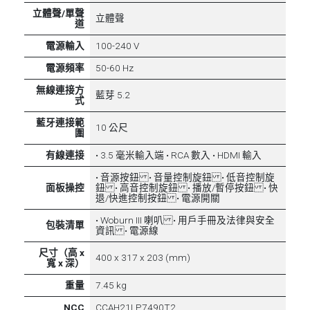
立體聲/單聲
立體聲
道
電源輸入
100-240 V
電源頻率
50-60 Hz
無線連接方
藍芽 5.2
式
藍牙連接範
10 公尺
圍
有線連接
• 3.5 毫米輸入端 • RCA 數入 • HDMI 輸入
• 音源按鈕 • 音量控制旋鈕 • 低音控制旋
面板操控
鈕 • 高音控制旋鈕 • 播放/暫停按鈕 • 快
退/快進控制按鈕 • 電源開關
• Woburn III 喇叭 • 用戶手冊及法律與安全
包裝清單
資訊 • 電源線
尺寸（高 x
400 x 317 x 203 (mm)
寬 x 深）
重量
7.45 kg
NCC
CCAH21LP7490T2