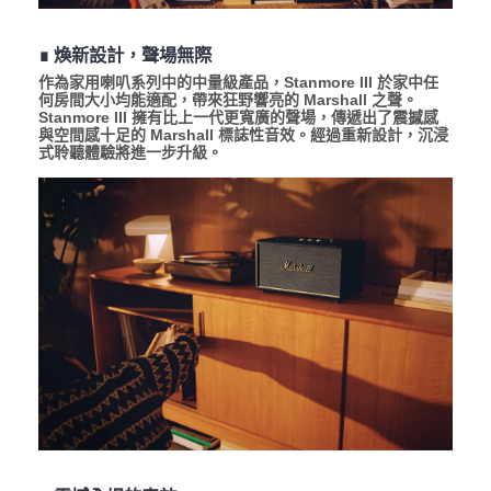
∎ 煥新設計，聲場無際
作為家用喇叭系列中的中量級產品，Stanmore III 於家中任
何房間大小均能適配，帶來狂野響亮的 Marshall 之聲。
Stanmore III 擁有比上一代更寬廣的聲場，傳遞出了震撼感
與空間感十足的 Marshall 標誌性音效。經過重新設計，沉浸
式聆聽體驗將進一步升級。