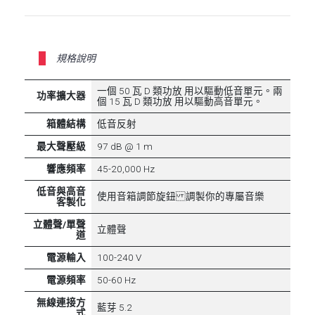
規格說明
一個 50 瓦 D 類功放 用以驅動低音單元。兩
功率擴大器
個 15 瓦 D 類功放 用以驅動高音單元。
箱體結構
低音反射
最大聲壓級
97 dB @ 1 m
響應頻率
45-20,000 Hz
低音與高音
使用音箱調節旋鈕 調製你的專屬音樂
客製化
立體聲/單聲
立體聲
道
電源輸入
100-240 V
電源頻率
50-60 Hz
無線連接方
藍芽 5.2
式