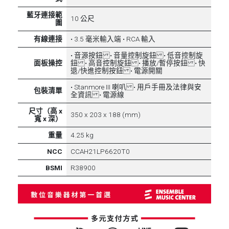
藍牙連接範
10 公尺
圍
有線連接
• 3.5 毫米輸入端 • RCA 輸入
• 音源按鈕 • 音量控制旋鈕 • 低音控制旋
面板操控
鈕 • 高音控制旋鈕 • 播放/暫停按鈕 • 快
退/快進控制按鈕 • 電源開關
• Stanmore III 喇叭 • 用戶手冊及法律與安
包裝清單
全資訊 • 電源線
尺寸（高 x
350 x 203 x 188 (mm)
寬 x 深）
重量
4.25 kg
NCC
CCAH21LP6620T0
BSMI
R38900