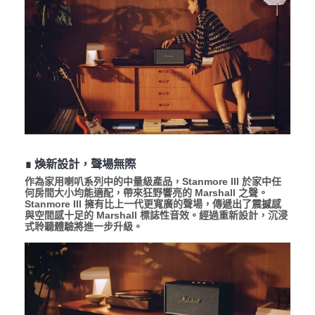
∎ 煥新設計，聲場無際
作為家用喇叭系列中的中量級產品，Stanmore III 於家中任
何房間大小均能適配，帶來狂野響亮的 Marshall 之聲。
Stanmore III 擁有比上一代更寬廣的聲場，傳遞出了震撼感
與空間感十足的 Marshall 標誌性音效。經過重新設計，沉浸
式聆聽體驗將進一步升級。