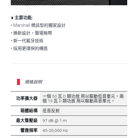
∎ 主要功能:
• Marshall 標誌型的獨家設計
• 煥新設計，聲場無際
• 新一代藍牙技術
• 採用更環保的構造
規格說明
一個 50 瓦 D 類功放 用以驅動低音單元。兩
功率擴大器
個 15 瓦 D 類功放 用以驅動高音單元。
箱體結構
低音反射
最大聲壓級
97 dB @ 1 m
響應頻率
45-20,000 Hz