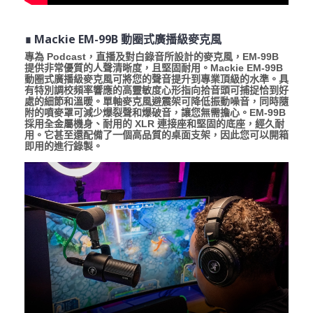
∎ Mackie EM-99B 動圈式廣播級麥克風
專為 Podcast，直播及對白錄音所設計的麥克風，EM-99B
提供非常優質的人聲清晰度，且堅固耐用。Mackie EM-99B
動圈式廣播級麥克風可將您的聲音提升到專業頂級的水準。具
有特別調校頻率響應的高靈敏度心形指向拾音頭可捕捉恰到好
處的細節和溫暖。單軸麥克風避震架可降低振動噪音，同時隨
附的噴麥罩可減少爆裂聲和爆破音，讓您無需擔心。EM-99B
採用全金屬機身、耐用的 XLR 連接座和堅固的底座，經久耐
用。它甚至還配備了一個高品質的桌面支架，因此您可以開箱
即用的進行錄製。