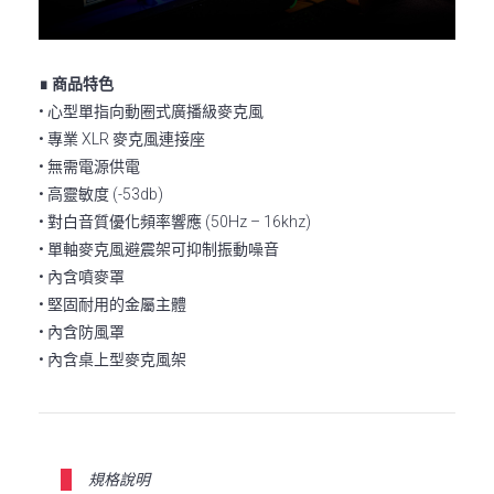
∎ 商品特色
• 心型單指向動圈式廣播級麥克風
• 專業 XLR 麥克風連接座
• 無需電源供電
• 高靈敏度 (-53db)
• 對白音質優化頻率響應 (50Hz – 16khz)
• 單軸麥克風避震架可抑制振動噪音
• 內含噴麥罩
• 堅固耐用的金屬主體
• 內含防風罩
• 內含桌上型麥克風架
規格說明