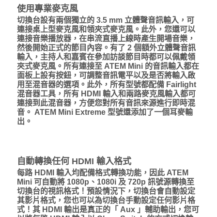
使用專業麥克風
切換台設有兩個獨立的 3.5 mm 立體聲音訊輸入，可
連接桌上型麥克風和領夾式麥克風。此外，您還可以
連接音樂播放器，在串流直播上線時產生開場音樂，
然後開始正式的節目內容。有了 2 個額外立體聲音訊
輸入，主持人和嘉賓在參加訪談節目時都可以佩戴領
夾式麥克風。所有連接至 ATEM Mini 的音訊輸入都在
面板上設有按鈕，可調整音訊電平以及是否將輸入啟
用至混音器的選項。此外，所有型號都配備 Fairlight
混音器工具，所有 HDMI 輸入和兩路麥克風輸入都可
連接到此混音器，方便您對所有音訊來源進行即時混
音。 ATEM Mini Extreme 型號還添加了一個耳麥輸
出。
自動轉換任何 HDMI 輸入格式
每路 HDMI 輸入均配備格式轉換功能，因此 ATEM
Mini 可自動將 1080p、1080i 及 720p 訊號源轉換至
切換台的視訊格式！預設情況下，切換台會自動設定
其影片格式，您也可以為切換台手動設定任何影片格
式！其 HDMI 輸出是真正的「 Aux 」輔助輸出，您可