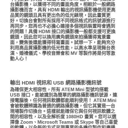
台攝影機，以獲得不同的畫面角度。相較於一般網路
攝影機而言，具有 HDMI 輸出的視訊攝影機使用更高
品質的鏡頭且具有更出色的低光錶現，因此畫質更
好。切換台會對所有採用不同視訊格式的訊號源進行
再同步，您再也不必擔心連接多個視訊裝置時會遇到
的問題！具備 HDMI 接口的攝影機一般都支援可更換
鏡頭，因此您可以換用廣角鏡頭來拍攝獲得寬景畫
面，變焦後還能獲得特寫畫面。試想一下，能夠充分
利用高品質攝影機的低光性能，以高水準呈現舞台表
演、婚禮儀式、學校音樂會和 MV 等製作將是何等激
動人心！
輸出 HDMI 視訊和 USB 網路攝影機訊號
為確保更大相容性，所有 ATEM Mini 型號均搭載
USB 接口，能被識別為簡單的網路攝影機訊號源，連
接電腦後，任何視訊軟體都能順利使用！ ATEM Mini
會被軟體辨識為普通的網路攝影機，但它其實是一台
現場製作切換台。這樣就能確保它與任何視訊軟體之
間的相容性，以及全解析度 1080HD 畫質。您可以選
擇像 Zoom、Microsoft Teams 或 Skype 等自己喜愛
的軟體，以全新的方式呈現專業的多機位製作和廣播