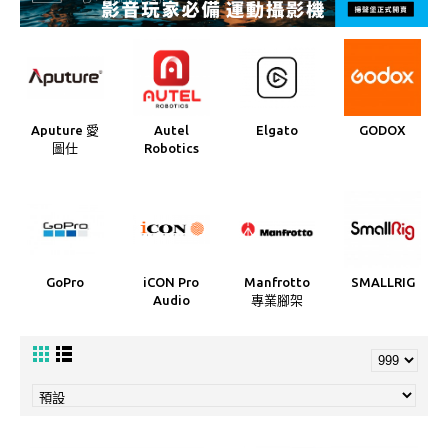
Aputure 愛
Autel
Elgato
GODOX
圖仕
Robotics
GoPro
iCON Pro
Manfrotto
SMALLRIG
Audio
專業腳架