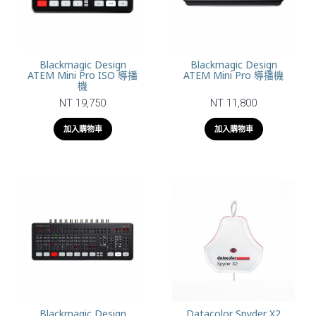
Blackmagic Design
Blackmagic Design
ATEM Mini Pro ISO 導播
ATEM Mini Pro 導播機
機
NT 19,750
NT 11,800
加入購物車
加入購物車
Blackmagic Design
Datacolor Spyder X2