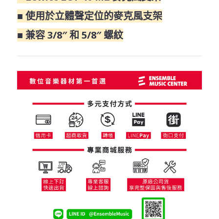
■ 使用於立體聲定位的麥克風支架
■ 兼容 3/8″ 和 5/8″ 螺紋