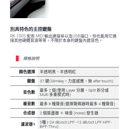
別具特色的主控鍵盤
RK-100S 配有 MIDI 輸出連接阜以及USB端口，你也能用它連
接其他硬體音源等等，不限於本身的鍵盤內建音色。
規格說明
顏色選擇
半透明黑、半透明紅
鐽盤
37 鍵(Slimkey，力度感應，無 after touch)
最多 2 個(使用 Layer 分層、Split 拆分或
音色數
Multi 多重模式時)
複音數
最多 8 種聲音(選擇聲碼器時最多 4 種聲音)
合成器
2 個振盪器 ＋ 噪音 (noise) 發生器
5種 (-24 dB/oct LPF--12 dB/oct LPF-HPF-
濾波器1
BPF-Thru)