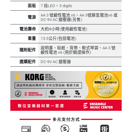
面板
7 段LED，3 digits
AA 3 號鹼性電池 x6、AA 3號鎳氫電池x6 或
電源
DC-9V AC 變壓器(另售)
電池壽命
大約8小時(使用鹼性電池)
重量
13.5公斤(包括電池)
說明書、貼紙、背帶、軟式琴袋、AA 3 號
隨附配件
鹼性電池 x6 (用於驗證操作)
選購配件
DC-9V AC 變壓器