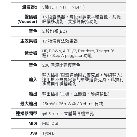
濾波器2
3種 (LPF、HPF、BPF)
聲碼器
16 段聲碼器，每段可調電平和聲像，共振
(Vocoder)
峰偏移功能，共振峰保持功能
音色
2 段均衡(EQ)
主效果器
17 種演算法效果器
UP, DOWN, ALT1/2, Random, Trigger (6
琶音器
種)，Step Arpeggiator 功能
音色
200 個類比建模音色
輸入插孔(單聲道動圈式麥克風，導線輸入)
輸入
適用於不需要電源的單聲道麥克風，此插孔
也可用作導線輸入
輸出
輸出插孔(耳機、立體聲、導線輸出)
最大輸出
25mW + 25mW @ 33 ohms 負載
連接器類型
φ6.3 mm，立體聲耳機插孔
MIDI
MIDI Out
USB
Type B