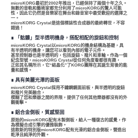
microKORG最初於2002年推出，已經保持了兩個十年之久。
無數的音軌和藝術家都充分利用了microKORG的驚人可能
性，因此它仍然是音樂家在舞台和錄音室中最受歡迎的選擇之
一。
microKORG Crystal是這個標誌性合成器的最終轉世，不容
錯過！
∎ 「骷髏」型半透明機身，搭配相配的旋鈕和控制
microKORG Crystal以microKORG的機身結構為基礎，具
有半透明的機身，讓您可以看到內部的電子元件。
甚至控制器也是半透明的，包括旋鈕、撥片和車輪。作為一個
紀念型號，microKORG Crystal從任何角度看都很有趣，
正如其名稱所示，它“結晶化”了KORG團隊在其誕生背後的能
量和感情。
∎ 具有美麗光澤的面板
microKORG Crystal採用不鏽鋼鏡面前板，與半透明的旋鈕
和撥片完美融合，
模糊了您和樂器之間的界限，提供了任何其他樂器都沒有的外
觀衝擊。
∎ 鋁合金側板，質感堅固
原始的microKORG配有木製側板，給人一種復古的感覺，作
為模擬合成引擎的優雅裝飾。
這款新的特別版microKORG配有光滑的鋁合金側板，營造出
乾淨且純淨的外觀。