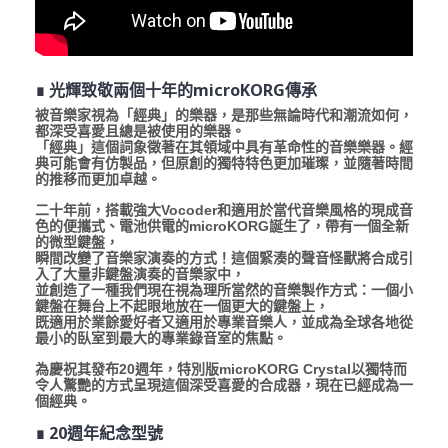
∎ 光輝致敬兩個十年的microKORG傳承
被音樂家視為「經典」的樂器，是那些無論時代和潮流如何，
都深受喜愛且總是被使用的樂器。
「經典」這個詞象徵著在其領域中具有革命性的音樂樂器。經
典可能會有仿製品，但原創的獨特特色更加璀璨，並隨著時間
的推移而更加卓越。
二十年前，搭載強大Vocoder和適用於當代音樂風格的現成音
色的便攜式、電池供電的microKORG誕生了，帶有一個全新
的微型鍵盤，
瞬間改變了音樂家演奏的方式！這個緊湊的聲音怪獸將合成引
入了大量非鍵盤演奏的音樂家中，
並創造了一種我們現在視為理所當然的音樂製作方式：一個小
鍵盤在舞台上不起眼地放在一個更大的鍵盤上，
既適用於業餘愛好者又適用於專業音樂人，並成為全球各地從
最小的臥室到最大的專業錄音室的焦點。
為慶祝其發布20週年，特別版microKORG Crystal以獨特而
令人驚艷的方式呈現這個深受喜愛的合成器，現在已經成為一
個經典。
∎ 20週年紀念型號