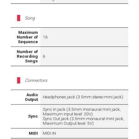
Song
Maximum
Number of
16
Sequence
Number of
Recording
6
Songs
Connectors
Audio
Headphones jack (3.5mm stereo mini jack)
Output
Sync In jack (3.5mm monaural mini jack,
Maximum input level: 20V)
Sync
Sync Out jack (3.5mm monaural mini jack,
Maximum Output level: 5V)
MIDI
MIDI IN