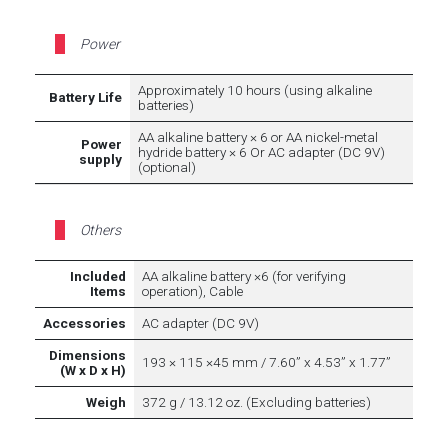
Power
Approximately 10 hours (using alkaline
Battery Life
batteries)
AA alkaline battery × 6 or AA nickel-metal
Power
hydride battery × 6 Or AC adapter (DC 9V)
supply
(optional)
Others
Included
AA alkaline battery ×6 (for verifying
Items
operation), Cable
Accessories
AC adapter (DC 9V)
Dimensions
193 × 115 ×45 mm / 7.60” x 4.53” x 1.77”
(W x D x H)
Weigh
372 g / 13.12 oz. (Excluding batteries)