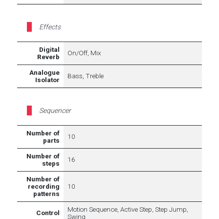
Effects
Digital
On/Off, Mix
Reverb
Analogue
Bass, Treble
Isolator
Sequencer
Number of
10
parts
Number of
16
steps
Number of
recording
10
patterns
Motion Sequence, Active Step, Step Jump,
Control
Swing