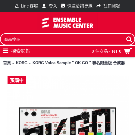
快速洽詢專線
登入
註冊帳號
Line 客服
探索網站
0 件商品 - NT 0
首頁
KORG
KORG Volca Sample " OK GO " 聯名限量版 合成器
預購中