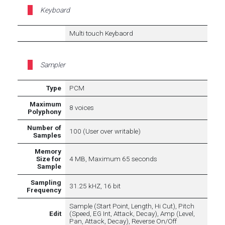
Keyboard
Multi touch Keybaord
Sampler
Type
PCM
Maximum
8 voices
Polyphony
Number of
100 (User over writable)
Samples
Memory
Size for
4 MB, Maximum 65 seconds
Sample
Sampling
31.25 kHZ, 16 bit
Frequency
Sample (Start Point, Length, Hi Cut), Pitch
Edit
(Speed, EG Int, Attack, Decay), Amp (Level,
Pan, Attack, Decay), Reverse On/Off