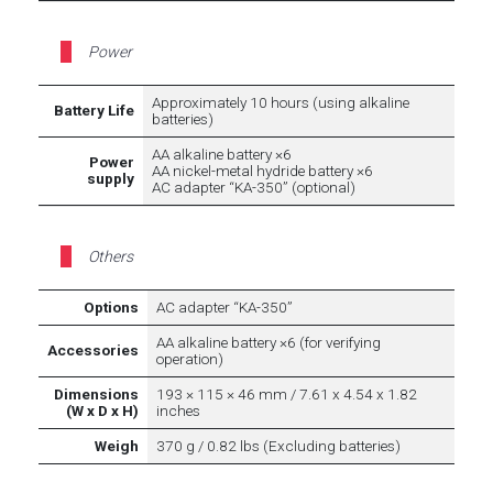
Power
Approximately 10 hours (using alkaline
Battery Life
batteries)
AA alkaline battery ×6
Power
AA nickel-metal hydride battery ×6
supply
AC adapter “KA-350” (optional)
Others
Options
AC adapter “KA-350”
AA alkaline battery ×6 (for verifying
Accessories
operation)
Dimensions
193 × 115 × 46 mm / 7.61 x 4.54 x 1.82
(W x D x H)
inches
Weigh
370 g / 0.82 lbs (Excluding batteries)