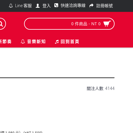
快速洽詢專線
登入
註冊帳號
Line 客服
0 件商品 - NT 0
新節奏
音樂新知
回到首頁
關注人數: 4144