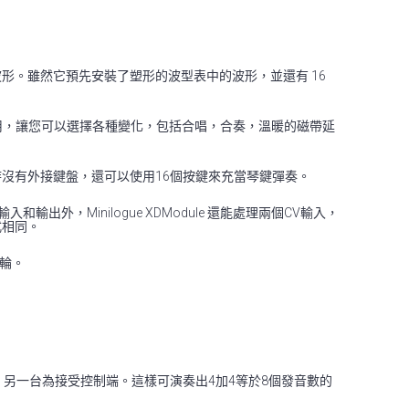
義之波形。雖然它預先安裝了塑形的波型表中的波形，並還有 16
遲可以同時使用，讓您可以選擇各種變化，包括合唱，合奏，溫暖的磁帶延
。另外若一時沒有外接鍵盤，還可以使用16個按鍵來充當琴鍵彈奏。
和輸出外，Minilogue XDModule 還能處理兩個CV輸入，
式相同。
輪。
為主控端，另一台為接受控制端。這樣可演奏出4加4等於8個發音數的