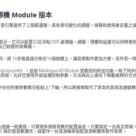
源機 Module 版本
所組成，數位聲音引擎提供了三個振盪器，具有樂句變化的調變，噪聲和使用者定
gue 相同的效果器部分，它可以配置32位浮點 DSP 處理器。調變，殘響和延
自己創建的效果器。
nilogue XD 相同，將 16步階直接分佈在16個按鍵上，讓音樂製作更加方便
th），這是 Minilogue XD Module 受歡迎的附加功能。除了同步輸入
還可以輸入調變訊號，允許您使用外部設備控制參數，方法與向上或向下移動搖桿的方
中任何所需參數都分配給上/下軸。所以將搖桿取代了原本的音高及調變轉
logue XD 系列的合成器一起連接，可實現多個發音數的配置設定。只要指定一台
e XD 將的發音數擴充，或當作一台音源機來搭配音源軟體來製作音樂。