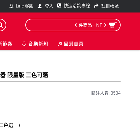
快速洽詢專線
登入
註冊帳號
Line 客服
0 件商品 - NT 0
新節奏
音樂新知
回到首頁
合成器 限量版 三色可選
關注人數: 3534
(三色選一)