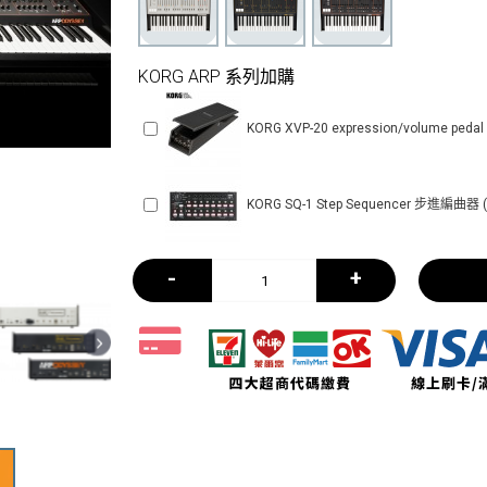
KORG ARP 系列加購
KORG XVP-20 expression/volume ped
KORG SQ-1 Step Sequencer 步進編曲器 (+
-
+