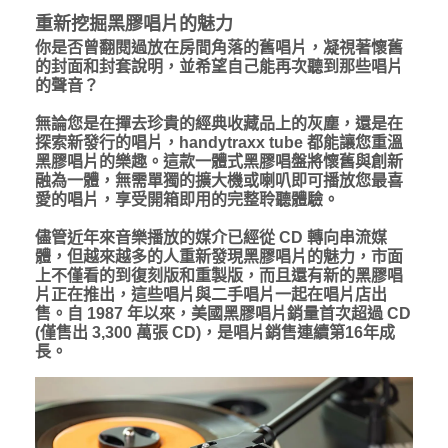
重新挖掘黑膠唱片的魅力
你是否曾翻閱過放在房間角落的舊唱片，凝視著懷舊
的封面和封套說明，並希望自己能再次聽到那些唱片
的聲音？
無論您是在撣去珍貴的經典收藏品上的灰塵，還是在
探索新發行的唱片，handytraxx tube 都能讓您重溫
黑膠唱片的樂趣。這款一體式黑膠唱盤將懷舊與創新
融為一體，無需單獨的擴大機或喇叭即可播放您最喜
愛的唱片，享受開箱即用的完整聆聽體驗。
儘管近年來音樂播放的媒介已經從 CD 轉向串流媒
體，但越來越多的人重新發現黑膠唱片的魅力，市面
上不僅看的到復刻版和重製版，而且還有新的黑膠唱
片正在推出，這些唱片與二手唱片一起在唱片店出
售。自 1987 年以來，美國黑膠唱片銷量首次超過 CD
(僅售出 3,300 萬張 CD)，是唱片銷售連續第16年成
長。