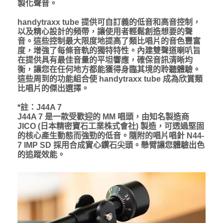
製化聲音。
handytraxx tube 提供可自訂義的低音和高音控制，
以及精心設計的頻帶，讓使用者輕鬆創造想要的聲
音。這些控制最大限度地提高了類比唱片的音色豐富
度，增強了每條音軌的獨特特性。內建雙聲道喇叭旨
在提供具有最佳音量的平坦響應，確保音訊清晰均
衡，讓您在任何地方都能獲得身臨其境的聆聽體驗。
這些周到的功能組合使 handytraxx tube 成為欣賞類
比唱片的傑出選擇。
*註：J44A 7
J44A 7 是一款受歡迎的 MM 唱頭，由知名製造商
JICO (日本精密寶石工業株式會社) 製造，可透過堅固
的核心產生動態而強勁的低音。隨附的唱片唱針 N44-
7 IMP SD 採用合成實心鑽石尖頭。懸臂讓您體驗出色
的追蹤效能。