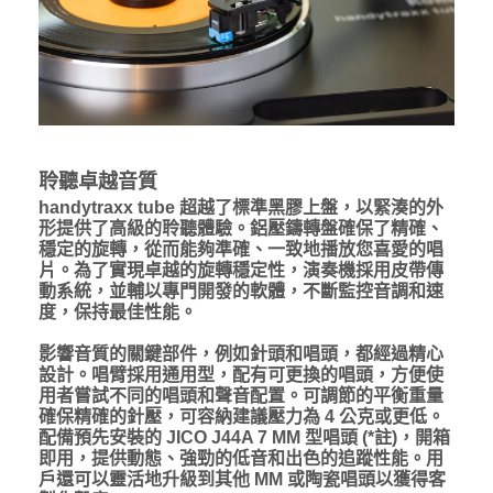
聆聽卓越音質
handytraxx tube 超越了標準黑膠上盤，以緊湊的外
形提供了高級的聆聽體驗。鋁壓鑄轉盤確保了精確、
穩定的旋轉，從而能夠準確、一致地播放您喜愛的唱
片。為了實現卓越的旋轉穩定性，演奏機採用皮帶傳
動系統，並輔以專門開發的軟體，不斷監控音調和速
度，保持最佳性能。
影響音質的關鍵部件，例如針頭和唱頭，都經過精心
設計。唱臂採用通用型，配有可更換的唱頭，方便使
用者嘗試不同的唱頭和聲音配置。可調節的平衡重量
確保精確的針壓，可容納建議壓力為 4 公克或更低。
配備預先安裝的 JICO J44A 7 MM 型唱頭 (*註)，開箱
即用，提供動態、強勁的低音和出色的追蹤性能。用
戶還可以靈活地升級到其他 MM 或陶瓷唱頭以獲得客