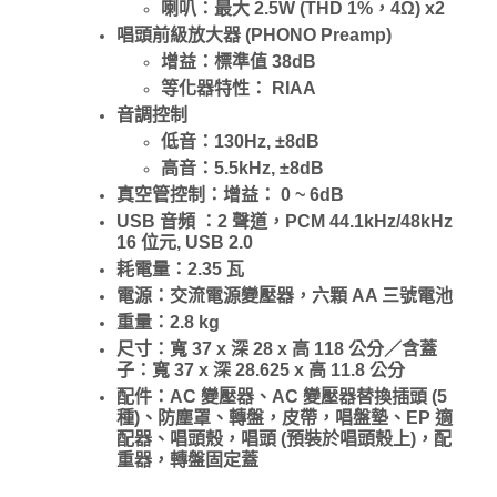
喇叭：最大 2.5W (THD 1%，4Ω) x2
唱頭前級放大器 (PHONO Preamp)
增益：標準值 38dB
等化器特性： RIAA
音調控制
低音：130Hz, ±8dB
高音：5.5kHz, ±8dB
真空管控制：增益： 0 ~ 6dB
USB 音頻 ：2 聲道，PCM 44.1kHz/48kHz
16 位元, USB 2.0
耗電量：2.35 瓦
電源：交流電源變壓器，六顆 AA 三號電池
重量：2.8 kg
尺寸：寬 37 x 深 28 x 高 118 公分／含蓋
子：寬 37 x 深 28.625 x 高 11.8 公分
配件：AC 變壓器、AC 變壓器替換插頭 (5
種)、防塵罩、轉盤，皮帶，唱盤墊、EP 適
配器、唱頭殼，唱頭 (預裝於唱頭殼上)，配
重器，轉盤固定蓋