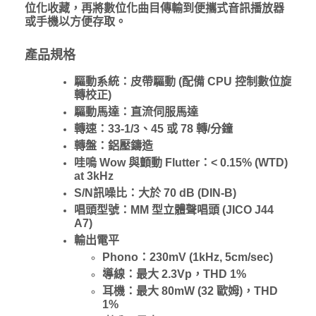
位化收藏，再將數位化曲目傳輸到便攜式音訊播放器
或手機以方便存取。
產品規格
驅動系統：皮帶驅動 (配備 CPU 控制數位旋
轉校正)
驅動馬達：直流伺服馬達
轉速：33-1/3、45 或 78 轉/分鐘
轉盤：鋁壓鑄造
哇嗚 Wow 與顫動 Flutter：< 0.15% (WTD)
at 3kHz
S/N訊噪比：大於 70 dB (DIN-B)
唱頭型號：MM 型立體聲唱頭 (JICO J44
A7)
輸出電平
Phono：230mV (1kHz, 5cm/sec)
導線：最大 2.3Vp，THD 1%
耳機：最大 80mW (32 歐姆)，THD
1%