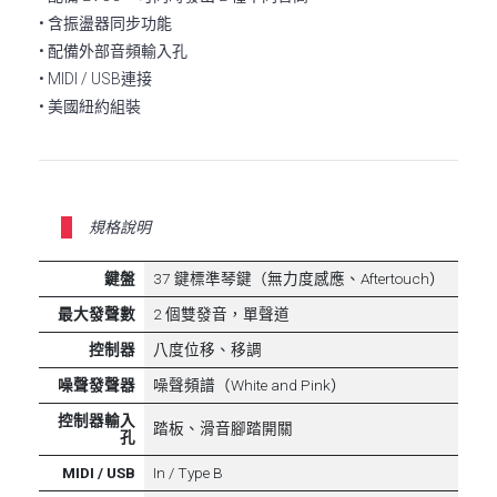
• 含振盪器同步功能
• 配備外部音頻輸入孔
• MIDI / USB連接
• 美國紐約組裝
規格說明
鍵盤
37 鍵標準琴鍵（無力度感應、Aftertouch）
最大發聲數
2 個雙發音，單聲道
控制器
八度位移、移調
噪聲發聲器
噪聲頻譜（White and Pink）
控制器輸入
踏板、滑音腳踏開關
孔
MIDI / USB
In / Type B