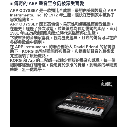
∎ 傳奇的 ARP 聲音至今仍被深受喜愛
ARP ODYSSEY 是一款類比合成器，最初由美國製造商 ARP
Instruments, Inc. 於 1972 年生產，很快在音樂家中贏得了
忠實追隨者。
ARP ODYSSEY 因其高價值、易玩性和便攜性而備受推崇，
在歷史上經歷了多次改造，並繼續成為長期暢銷的產品，直到
1981 年由於經濟困難和數位時代來臨而停止生產。
它被眾多的音樂家喜愛，視為歷史經典，且它的聲音可以在許
多經典歌曲中聽到。
在 ARP Instruments 的聯合創始人 David Friend 的諮詢協
助下，KORG 為希望重現經典聲音，和探索新聲音的藝術家
完整複製了原始電路。
KORG 和 Arp 的工程師一起確定原版的聲音和感覺。每一個
細節都經過仔細考慮，從忠實於原版的質量，到精緻的半硬質
錶殼，無一處馬乎。