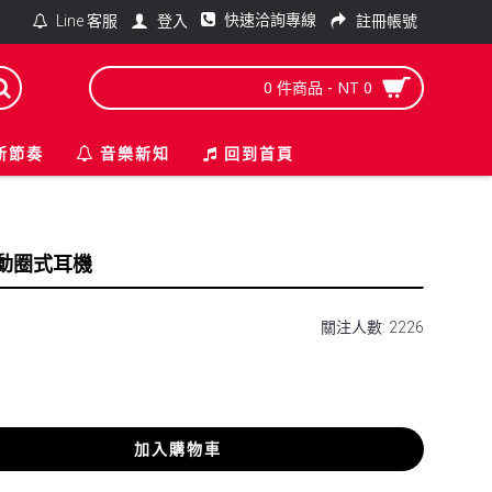
快速洽詢專線
登入
註冊帳號
Line 客服
0 件商品 - NT 0
新節奏
音樂新知
回到首頁
振膜 動圈式耳機
關注人數: 2226
加入購物車