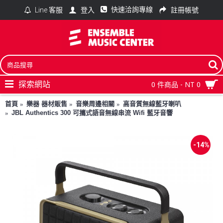
快速洽詢專線
登入
註冊帳號
Line 客服
探索網站
0 件商品 - NT 0
首頁
樂器 器材販售
音樂周邊相關
高音質無線藍牙喇叭
JBL Authentics 300 可攜式語音無線串流 Wifi 藍牙音響
-14%