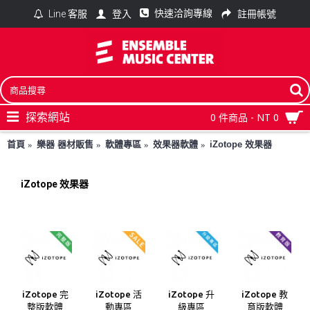
快速洽詢專線
登入
註冊帳號
Line 客服
探索網站
0 件商品 - NT 0
首頁
樂器 器材販售
軟體專區
效果器軟體
iZotope 效果器
iZotope 效果器
iZotope 完
iZotope 活
iZotope 升
iZotope 教
整版軟體
動專區
級專區
育版軟體