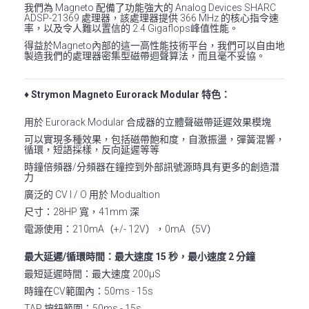
我們為 Magneto 配備了功能強大的 Analog Devices SHARC
ADSP-21369 處理器，該處理器提供 366 MHz 的核心指令速
率，以及令人難以置信的 2.4 Gigaflops峰值性能。
得益於Magneto內部的這一高性能技術平台，我們可以自由地
製造我們的處理器密集型磁帶迴聲算法，而且毫不妥協。
♦ Strymon Magneto Eurorack Modular 特色：
用於 Eurorack Modular 合成器的立體聲磁帶延遲效果模塊
可以實現多種效果，包括磁帶飽和度，自激振盪，彈簧混響，
循環，短語採樣，反向延遲等等
時鐘倍頻器/分頻器在鐘控到外部訊號源時具有更多的創造潛
力
廣泛的 CV I / O 用於 Modualtion
尺寸：28HP 寬，41mm 深
電源使用：210mA（+/- 12V），0mA（5V）
最大延遲/循環時間：最大速度 15 秒，最小速度 2 分鐘
最短延遲時間：最大速度 200μS
時鐘在CV範圍內：50ms - 15s
TAP 按鈕範圍：50ms - 15s