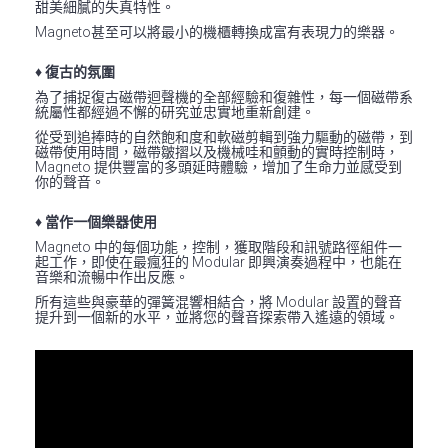
甜美細膩的失真特性。
Magneto甚至可以將最小的機櫃轉換成富有表現力的樂器。
♦ 復古的氛圍
為了捕捉復古磁帶迴聲機的全部經驗和復雜性，每一個磁帶系
統屬性都經過不懈的研究並忠實地重新創建。
從受到追捧時的自然飽和度和軟磁剪輯到強力驅動的磁帶，到
磁帶使用時間，磁帶皺摺以及機械哇和顫動的實時控制時，
Magneto 提供豐富的多頭延時體驗，增加了生命力並感受到
你的聲音。
♦ 當作一個樂器使用
Magneto 中的每個功能，控制，獲取階段和訊號路徑組件一
起工作，即使在最瘋狂的 Modular 即興演奏過程中，也能在
音樂和流暢中作出反應。
所有這些與豪華的彈簧混響相結合，將 Modular 設置的聲音
提升到一個新的水平，並將您的聲音探索帶入遙遠的領域。