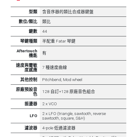
型類
含音序器的類比合成器鍵盤
數位/類比
類比
鍵數
44
琴鍵種類
半配重 Fatar 琴鍵
Aftertouch
有
機能
速度與靈敏
7 種速度曲線
度感應
其他控制
Pitchbend, Mod wheel
原廠預設音
128 自訂+128 原廠音色組合
色
振盪器
2 x VCO
2 x LFO (triangle, sawtooth, reverse
LFO
sawtooth, square, S&H)
濾波器
4-pole 低通濾波器