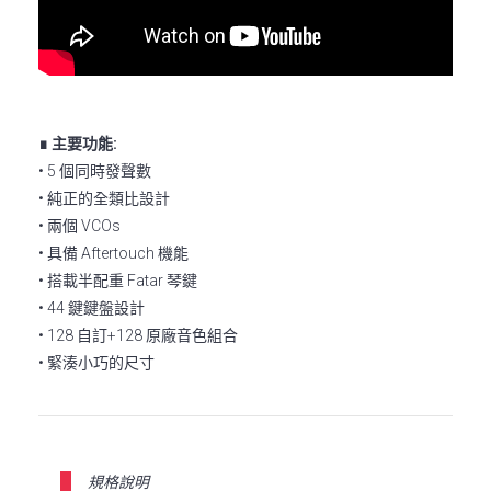
∎ 主要功能:
• 5 個同時發聲數
• 純正的全類比設計
• 兩個 VCOs
• 具備 Aftertouch 機能
• 搭載半配重 Fatar 琴鍵
• 44 鍵鍵盤設計
• 128 自訂+128 原廠音色組合
• 緊湊小巧的尺寸
規格說明