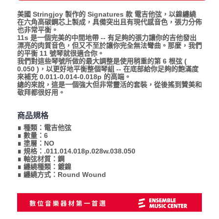
美國 Stringjoy 製作的 Signatures 款 電吉他弦，以鎳纏繞
在六角高碳鋼芯上製成，具備突出且有現代感音色，張力分佈
也非常平衡。
11s 是一個完美的中間地帶 -- 有足夠的張力讓你的吉他發出
漂亮的肉質音色，但又不至於讓你完全無法彎曲。那麼，我們
的平衡 11 號琴就很適合你。
我們對這些琴號所做的最大調整是使用稍重的第 6 根弦 (
0.050 )，以更好地平衡整個琴組 -- 在底部給你足夠的飽滿度
來補充 0.011-0.014-0.018p 的高端。
總的來說，這是一個強大但非常靈活的套裝，從後搖到贊美和
敬拜都很好用。
商品規格
∎ 種類：電吉他弦
∎ 數量：6
∎ 塗層：NO
∎ 規格：.011.014.018p.028w.038.050
∎ 軸弦材質：鋼
∎ 纏繞種類：鍍鎳
∎ 纏繞方式：Round Wound