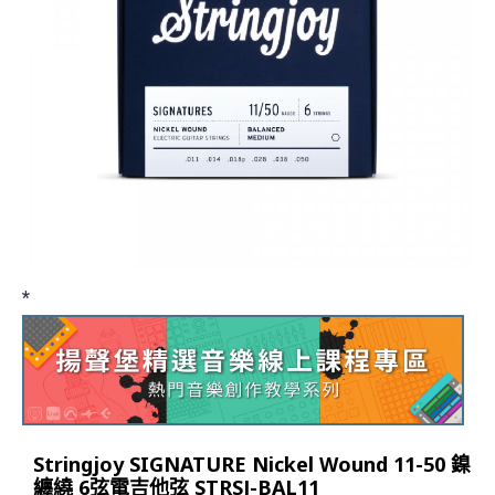
*
Stringjoy SIGNATURE Nickel Wound 11-50 鎳
纏繞 6弦電吉他弦 STRSJ-BAL11