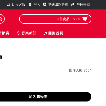
快速洽詢專線
登入
註冊帳號
Line 客服
0 件商品 - NT 0
新節奏
音樂新知
回到首頁
器
關注人數: 3664
加入購物車